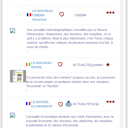
LE NOUVEAU
CINEMA
CINEMA
désactive
Une actualité cinématographique conseillée par Le Nouvel
Observateur. Notamment, des dossiers, des enquêtes, et ce
qu'il y a à l'affiche. Mais le plus intéressant, c'est "l'avis critique
cinéma" qui offre les critiques de plusieurs journaux à la fois. A
vous de choisir...
/
LE NOUVEAU
ACTUALITE
Quotidien
REVEIL
"Le journal de choc des ivoiriens" propose sa Une, la couverture
de la version papier, et quelques articles dans ses rubriques
"Economie" et "Société".
/
LE NOUVEL
ACTUALITE
Ts15js
ECONOMISTE
L'actualité économique destinée aux chefs d'entreprise, avec la
nouvelle économie, des dossiers, des dépêches, les enquêtes,
le patrimoine et 21 siècles d'économie.