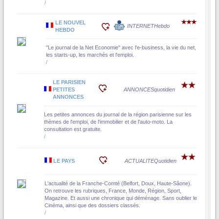
/
LE NOUVEL
INTERNET
Hebdo
HEBDO
"Le journal de la Net Economie" avec l'e-business, la vie du net,
les starts-up, les marchés et l'emploi.
/
LE PARISIEN
PETITES
ANNONCES
quotidien
ANNONCES
Les petites annonces du journal de la région parisienne sur les
thèmes de l'emploi, de l'immobilier et de l'auto-moto. La
consultation est gratuite.
/
LE PAYS
ACTUALITE
Quotidien
L'actualité de la Franche-Comté (Belfort, Doux, Haute-Sâone).
On retrouve les rubriques, France, Monde, Région, Sport,
Magazine. Et aussi une chronique qui déménage. Sans oublier le
Cinéma, ainsi que des dossiers classés.
/