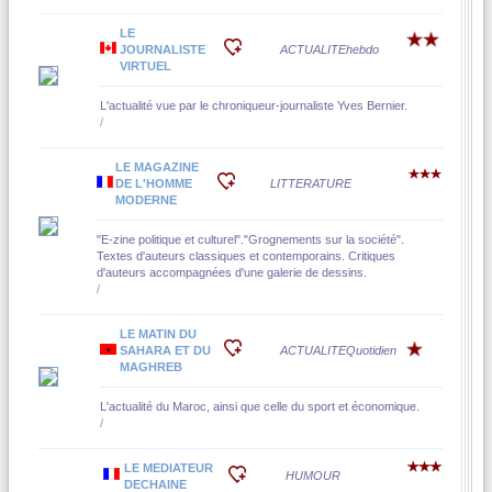
LE
JOURNALISTE
ACTUALITE
hebdo
VIRTUEL
L'actualité vue par le chroniqueur-journaliste Yves Bernier.
/
LE MAGAZINE
DE L'HOMME
LITTERATURE
MODERNE
"E-zine politique et culturel"."Grognements sur la société".
Textes d'auteurs classiques et contemporains. Critiques
d'auteurs accompagnées d'une galerie de dessins.
/
LE MATIN DU
SAHARA ET DU
ACTUALITE
Quotidien
MAGHREB
L'actualité du Maroc, ainsi que celle du sport et économique.
/
LE MEDIATEUR
HUMOUR
DECHAINE