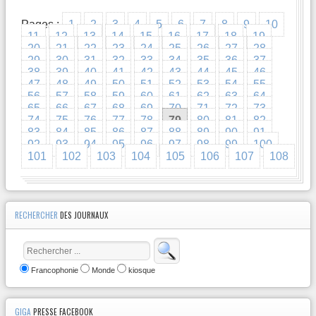
Pages :
1
2
3
4
5
6
7
8
9
10
11
12
13
14
15
16
17
18
19
20
21
22
23
24
25
26
27
28
29
30
31
32
33
34
35
36
37
38
39
40
41
42
43
44
45
46
47
48
49
50
51
52
53
54
55
56
57
58
59
60
61
62
63
64
65
66
67
68
69
70
71
72
73
74
75
76
77
78
79
80
81
82
83
84
85
86
87
88
89
90
91
92
93
94
95
96
97
98
99
100
101
102
103
104
105
106
107
108
RECHERCHER
DES JOURNAUX
Francophonie
Monde
kiosque
GIGA
PRESSE FACEBOOK