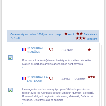
Cette rubrique contient 1616 journaux : page
A voir
Satisfaisant
79 / 108
Excellent
LE JOURNAL
CULTURE
FRANÃAIS
Pour vivre à la franÃ§aise en Amérique. Actualités culturelles.
Mais la plupart des articles accessibles sont payants
/
LE JOURNAL LA
SANTE
Quotidien
SANTE.COM
Un magazine sur la santé qui propose "d'être le premier en
forme" avec les rubriques Beauté-Minceur, Nutrition, Sexualité,
Forme-Vitalité, et Longévité, mais aussi, Maternité, Enfants, et
Voyages. C'est très clair et complet.
/