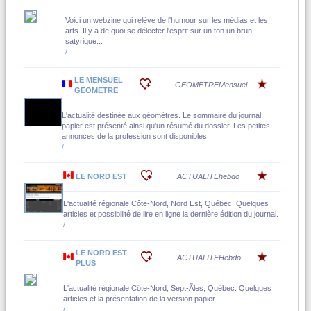
Voici un webzine qui relève de l'humour sur les médias et les
arts. Il y a de quoi se délecter l'esprit sur un ton un brun
satyrique...
/
LE MENSUEL
GEOMETRE
Mensuel
GEOMETRE
L'actualité destinée aux géomètres. Le sommaire du journal
papier est présenté ainsi qu'un résumé du dossier. Les petites
annonces de la profession sont disponibles.
/
LE NORD EST
ACTUALITE
hebdo
L'actualité régionale Côte-Nord, Nord Est, Québec. Quelques
articles et possibilité de lire en ligne la dernière édition du journal.
/
LE NORD EST
ACTUALITE
Hebdo
PLUS
L'actualité régionale Côte-Nord, Sept-Ãles, Québec. Quelques
articles et la présentation de la version papier.
/