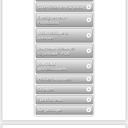
Divertissement & Loisir
Enseignement -
Formation
Informatique &
Internet
Journaux locaux et
régionaux - PQR
Journaux
professionnels
Petites annonces
Sciences
Sport & Jeux
Vie pratique