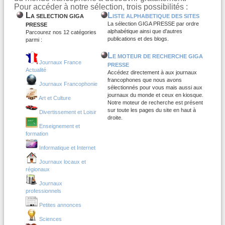
Pour accéder à notre sélection, trois possibilités :
L
L
A SELECTION GIGA
ISTE ALPHABETIQUE DES SITES
La sélection GIGA PRESSE par ordre
PRESSE
alphabétique ainsi que d'autres
Parcourez nos 12 catégories
publications et des blogs.
parmi :
L
E MOTEUR DE RECHERCHE GIGA
Journaux France
PRESSE
Actualité
Accédez directement à aux journaux
francophones que nous avons
Journaux Francophonie
sélectionnés pour vous mais aussi aux
journaux du monde et ceux en kiosque.
Art et Culture
Notre moteur de recherche est présent
sur toute les pages du site en haut à
Divertissement et Loisir
droite.
Enseignement et
formation
Informatique et Internet
Journaux locaux et
régionaux
Journaux
professionnels
Petites annonces
Sciences