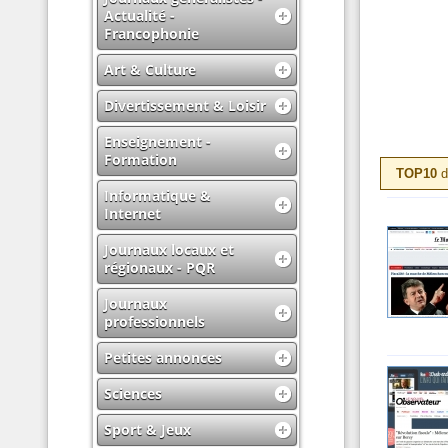
Actualité -
Francophonie
Art & Culture
Divertissement & Loisir
Enseignement -
Formation
TOP10
d
Informatique &
Internet
Journaux locaux et
régionaux - PQR
Journaux
professionnels
Petites annonces
Sciences
Sport & Jeux