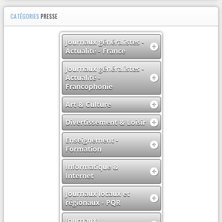
CATÉGORIES
PRESSE
Journaux généralistes -
Actualité - France
Journaux généralistes -
Actualité -
Francophonie
Art & Culture
Divertissement & Loisir
Enseignement -
Formation
Informatique &
Internet
Journaux locaux et
régionaux - PQR
Journaux