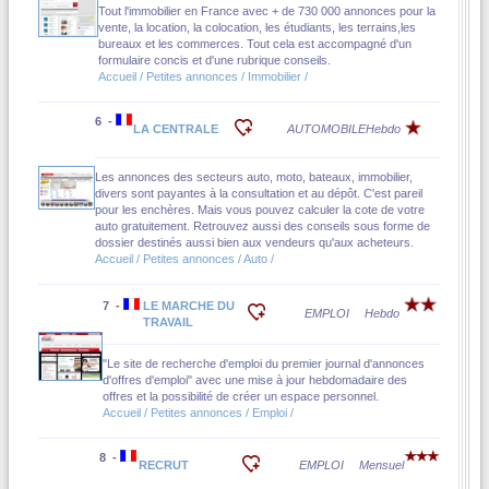
Tout l'immobilier en France avec + de 730 000 annonces pour la
vente, la location, la colocation, les étudiants, les terrains,les
bureaux et les commerces. Tout cela est accompagné d'un
formulaire concis et d'une rubrique conseils.
Accueil / Petites annonces / Immobilier /
6 -
LA CENTRALE
AUTOMOBILE
Hebdo
Les annonces des secteurs auto, moto, bateaux, immobilier,
divers sont payantes à la consultation et au dépôt. C'est pareil
pour les enchères. Mais vous pouvez calculer la cote de votre
auto gratuitement. Retrouvez aussi des conseils sous forme de
dossier destinés aussi bien aux vendeurs qu'aux acheteurs.
Accueil / Petites annonces / Auto /
7 -
LE MARCHE DU
EMPLOI
Hebdo
TRAVAIL
"Le site de recherche d'emploi du premier journal d'annonces
d'offres d'emploi" avec une mise à jour hebdomadaire des
offres et la possibilité de créer un espace personnel.
Accueil / Petites annonces / Emploi /
8 -
RECRUT
EMPLOI
Mensuel