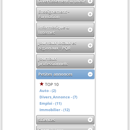
Divertissement & Loisir
Enseignement -
Formation
Informatique &
Internet
Journaux locaux et
régionaux - PQR
Journaux
professionnels
Petites annonces
TOP 10
Auto - (2)
Divers_Annonce - (7)
Emploi - (11)
Immobilier - (12)
Sciences