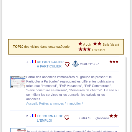
A voir
Satisfaisant
TOP10
des visites dans cette cat?gorie
Excellent
1 -
DE PARTICULIER
IMMOBILIER
A PARTICULIER
Portail des annonces immobilières du groupe de presse "De
Particulier à Particulier" regroupant les différentes publications
telles que "Immoneuf", "PAP Vacances", "PAP Commerces",
"Faire construire sa maison", "Demeures de charme". Un site où
se mêlent les services et les conseils, les calculs et les
annonces.
Accueil / Petites annonces / Immobilier /
2 -
LE JOURNAL DE
EMPLOI
Quotidien
L'EMPLOI
Journal régional de l'emploi avec l'actualité de l'emploi région par