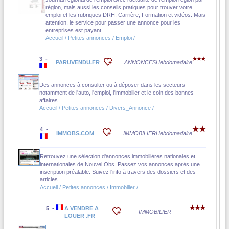
région, mais aussi les conseils pratiques pour trouver votre
emploi et les rubriques DRH, Carrière, Formation et vidéos. Mais
attention, le service pour passer une annonce pour les
entreprises est payant.
Accueil / Petites annonces / Emploi /
3 -
PARUVENDU.FR
ANNONCES
Hebdomadaire
Des annonces à consulter ou à déposer dans les secteurs
notamment de l'auto, l'emploi, l'immobilier et le coin des bonnes
affaires.
Accueil / Petites annonces / Divers_Annonce /
4 -
IMMOBS.COM
IMMOBILIER
Hebdomadaire
Retrouvez une sélection d'annonces immobilières nationales et
internationales de Nouvel Obs. Passez vos annonces après une
inscription préalable. Suivez l'info à travers des dossiers et des
articles.
Accueil / Petites annonces / Immobilier /
5 -
A VENDRE A
IMMOBILIER
LOUER .FR