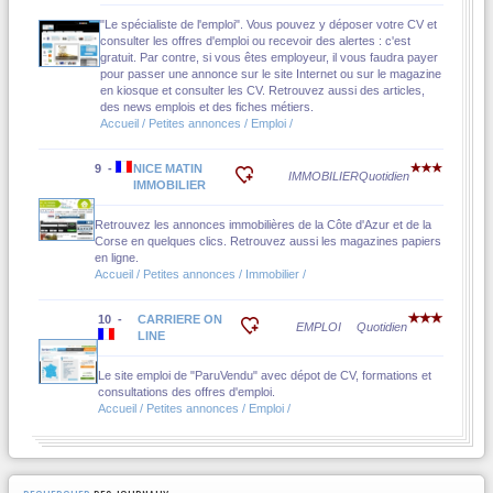
"Le spécialiste de l'emploi". Vous pouvez y déposer votre CV et
consulter les offres d'emploi ou recevoir des alertes : c'est
gratuit. Par contre, si vous êtes employeur, il vous faudra payer
pour passer une annonce sur le site Internet ou sur le magazine
en kiosque et consulter les CV. Retrouvez aussi des articles,
des news emplois et des fiches métiers.
Accueil / Petites annonces / Emploi /
9 -
NICE MATIN
IMMOBILIER
Quotidien
IMMOBILIER
Retrouvez les annonces immobilières de la Côte d'Azur et de la
Corse en quelques clics. Retrouvez aussi les magazines papiers
en ligne.
Accueil / Petites annonces / Immobilier /
10 -
CARRIERE ON
EMPLOI
Quotidien
LINE
Le site emploi de "ParuVendu" avec dépot de CV, formations et
consultations des offres d'emploi.
Accueil / Petites annonces / Emploi /