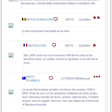
del passato, schede delle motocicliste italiane e straniere, link.
/
MOTOLOISIRS.COM
MOTO
Quotidien
E-zine comportant l'actualité de la moto.
/
MOTOS.COM
MOTO
Quotidien
Site 100% moto où vous trouverez 400 fiches moto et les
dernières infos, les petites annonces gratuites et la côte de la
moto...
/
MOTS
LITTERATURE
Mensuel
PLURIELS
La revue électronique de lettre. Archives des années 1996 à
2003. Point de vue sur les questions brûlantes de notre temps,
avec interview, extraits de livres, articles sélectionnés. Certains
articles sont en anglais. Normal, c'est une édition de l'University
of Western Australia.
/