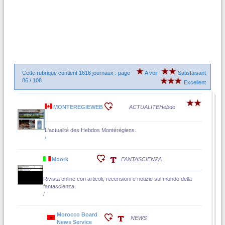
Cette rubrique contient 1616 journaux : page
A voir
Satisfaisant
86 / 108
Excellent
MONTEREGIEWEB
ACTUALITE
Hebdo
L'actualité des Hebdos Montérégiens.
/
Moork
FANTASCIENZA
Rivista online con articoli, recensioni e notizie sul mondo della
fantascienza.
/
Morocco Board
NEWS
News Service