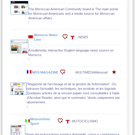
The Moroccan American Community board is The main portal
for Moroccan Americans and a media source for Moroccan
American affairs.
/
Morocco News
NEWS
Line
A multimedia, interactive English-language news source on
Morocco.
/
MOS MAGAZINE
MULTIMEDIA
Mensuel
"Magazine de l'archivage et de la gestion de l'information". On
retrouve l'actualité, les techniques, les produits et les logiciels.
Quelques articles de la version papier sont consultables à l'aide
d'Acrobat Reader, ainsi que le sommaire. Vendu uniquement par
abonnement.
/
Motocicliste:
MOTOCICLISMO
Sport
Storia del motociclismo sportivo femminile, corse e campionesse