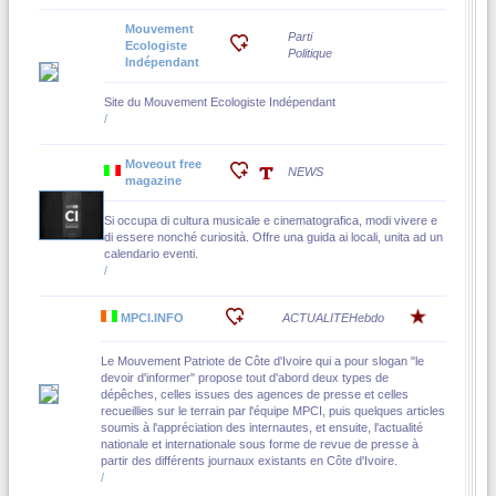
Mouvement
Parti
Ecologiste
Politique
Indépendant
Site du Mouvement Ecologiste Indépendant
/
Moveout free
NEWS
magazine
Si occupa di cultura musicale e cinematografica, modi vivere e
di essere nonché curiosità. Offre una guida ai locali, unita ad un
calendario eventi.
/
MPCI.INFO
ACTUALITE
Hebdo
Le Mouvement Patriote de Côte d'Ivoire qui a pour slogan "le
devoir d'informer" propose tout d'abord deux types de
dépêches, celles issues des agences de presse et celles
recueillies sur le terrain par l'équipe MPCI, puis quelques articles
soumis à l'appréciation des internautes, et ensuite, l'actualité
nationale et internationale sous forme de revue de presse à
partir des différents journaux existants en Côte d'Ivoire.
/