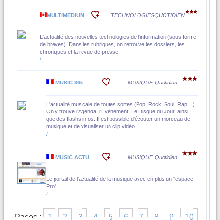
MULTIMEDIUM
TECHNOLOGIES
QUOTIDIEN
L'actualité des nouvelles technologies de l'information (sous forme
de brèves). Dans les rubriques, on retrouve les dossiers, les
chroniques et la revue de presse.
/
MUSIC 365
MUSIQUE
Quotidien
L'actualité musicale de toutes sortes (Pop, Rock, Soul, Rap,...)
On y trouve l'Agenda, l'Evènement, Le Disque du Jour, ainsi
que des flashs infos. Il est possible d'écouter un morceau de
musique et de visualiser un clip vidéo.
/
MUSIC ACTU
MUSIQUE
Quotidien
Le portail de l'actualité de la musique avec en plus un "espace
Pro".
/
Pages :
1
2
3
4
5
6
7
8
9
10