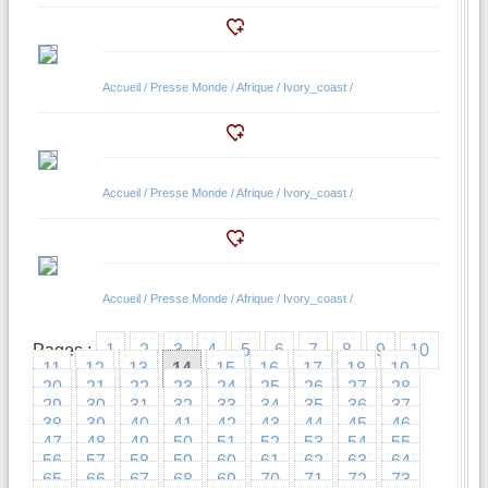
Accueil / Presse Monde / Afrique / Ivory_coast /
Accueil / Presse Monde / Afrique / Ivory_coast /
Accueil / Presse Monde / Afrique / Ivory_coast /
Pages :
1
2
3
4
5
6
7
8
9
10
11
12
13
14
15
16
17
18
19
20
21
22
23
24
25
26
27
28
29
30
31
32
33
34
35
36
37
38
39
40
41
42
43
44
45
46
47
48
49
50
51
52
53
54
55
56
57
58
59
60
61
62
63
64
65
66
67
68
69
70
71
72
73