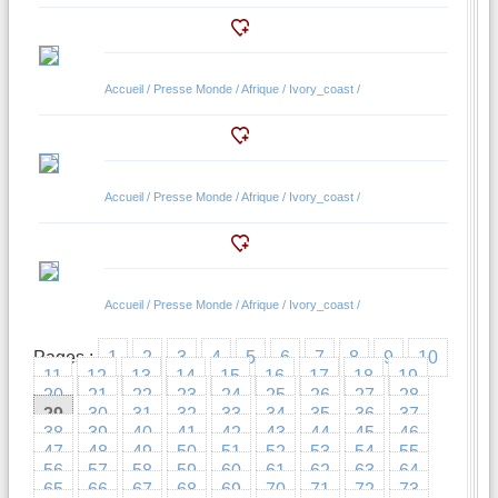
Accueil / Presse Monde / Afrique / Ivory_coast /
Accueil / Presse Monde / Afrique / Ivory_coast /
Accueil / Presse Monde / Afrique / Ivory_coast /
Pages :
1
2
3
4
5
6
7
8
9
10
11
12
13
14
15
16
17
18
19
20
21
22
23
24
25
26
27
28
29
30
31
32
33
34
35
36
37
38
39
40
41
42
43
44
45
46
47
48
49
50
51
52
53
54
55
56
57
58
59
60
61
62
63
64
65
66
67
68
69
70
71
72
73