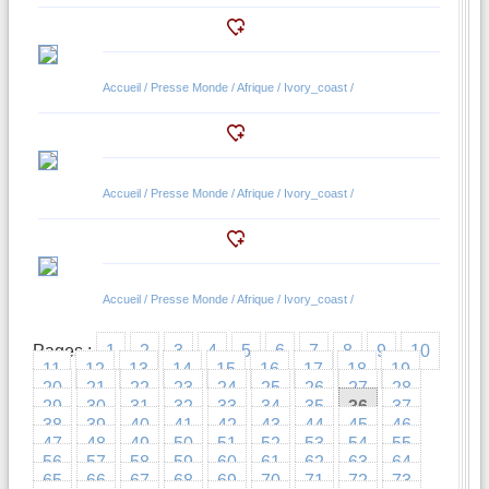
Accueil / Presse Monde / Afrique / Ivory_coast /
Accueil / Presse Monde / Afrique / Ivory_coast /
Accueil / Presse Monde / Afrique / Ivory_coast /
Pages :
1
2
3
4
5
6
7
8
9
10
11
12
13
14
15
16
17
18
19
20
21
22
23
24
25
26
27
28
29
30
31
32
33
34
35
36
37
38
39
40
41
42
43
44
45
46
47
48
49
50
51
52
53
54
55
56
57
58
59
60
61
62
63
64
65
66
67
68
69
70
71
72
73