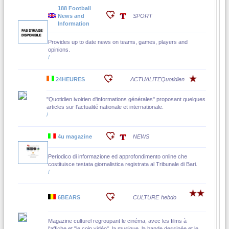
188 Football
News and
SPORT
Information
Provides up to date news on teams, games, players and
opinions.
/
24HEURES
ACTUALITE
Quotidien
"Quotidien ivoirien d'informations générales" proposant quelques
articles sur l'actualité nationale et internationale.
/
4u magazine
NEWS
Periodico di informazione ed approfondimento online che
costituisce testata giornalistica registrata al Tribunale di Bari.
/
6BEARS
CULTURE
hebdo
Magazine culturel regroupant le cinéma, avec les films à
l'affiche et "le coin vidéo", la musique, la bande dessinée et le