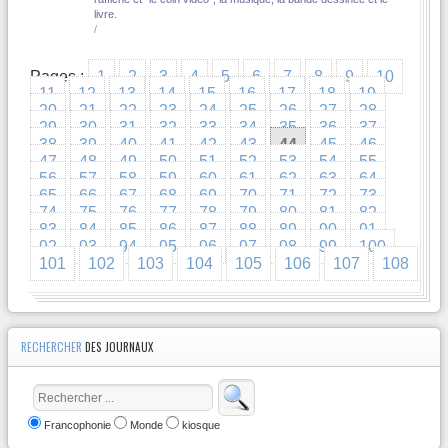
livre.
/
Pages :
1
2
3
4
5
6
7
8
9
10
11
12
13
14
15
16
17
18
19
20
21
22
23
24
25
26
27
28
29
30
31
32
33
34
35
36
37
38
39
40
41
42
43
44
45
46
47
48
49
50
51
52
53
54
55
56
57
58
59
60
61
62
63
64
65
66
67
68
69
70
71
72
73
74
75
76
77
78
79
80
81
82
83
84
85
86
87
88
89
90
91
92
93
94
95
96
97
98
99
100
101
102
103
104
105
106
107
108
RECHERCHER
DES JOURNAUX
Francophonie
Monde
kiosque