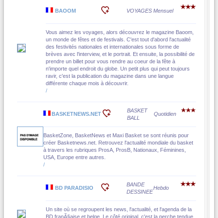
BAOOM
VOYAGES
Mensuel
Vous aimez les voyages, alors découvrez le magazine Baoom,
un monde de fêtes et de festivals. C'est tout d'abord l'actualité
des festivités nationales et internationales sous forme de
brèves avec l'interview, et le portrait. Et ensuite, la possibilité de
prendre un billet pour vous rendre au coeur de la fête à
n'importe quel endroit du globe. Un petit plus qui peut toujours
ravir, c'est la publication du magazine dans une langue
différente chaque mois à découvrir.
/
BASKET
BASKETNEWS.NET
Quotidien
BALL
BasketZone, BasketNews et Maxi Basket se sont réunis pour
créer Basketnews.net. Retrouvez l'actualité mondiale du basket
à travers les rubriques ProsA, ProsB, Nationaux, Féminines,
USA, Europe entre autres.
/
BANDE
BD PARADISIO
Hebdo
DESSINEE
Un site où se regroupent les news, l'actualité, et l'agenda de la
BD franÃ§aise et belge. Le côté original, c'est la perche tendue