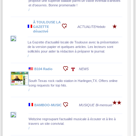
propose une superbe ballade parmi un vaste éventail d'artistes
et d'oeuvres. Bonne promenade !
/
Ã TOULOUSE LA
GAZETTE
ACTUALITE
Hebdo
désactivé
La Gazette d'actualité locale de Toulouse avec la présentation
de la version papier et quelques articles. Les lecteurs sont
sollicités pour aider la rédaction à préparer le journal.
/
B104 Radio
NEWS
South Texas rock radio station in Harlingen,TX. Offers online
song requests for top hits.
/
BAMBOO-MUSIC
MUSIQUE
Bi-mensuel
Webzine regroupant l'actualité musicale à écouter et à lire à
travers un site convivial.
/