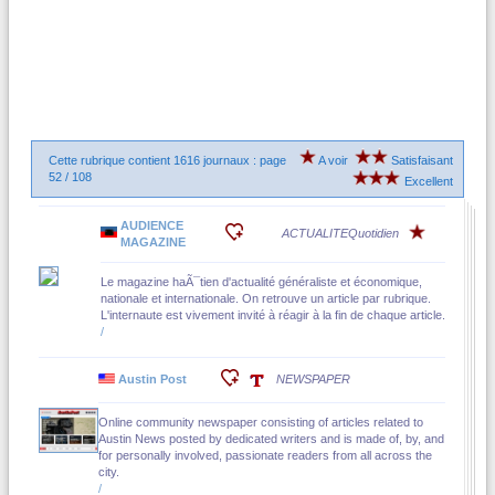
Cette rubrique contient 1616 journaux : page
A voir
Satisfaisant
52 / 108
Excellent
AUDIENCE
ACTUALITE
Quotidien
MAGAZINE
Le magazine haÃ¯tien d'actualité généraliste et économique,
nationale et internationale. On retrouve un article par rubrique.
L'internaute est vivement invité à réagir à la fin de chaque article.
/
Austin Post
NEWSPAPER
Online community newspaper consisting of articles related to
Austin News posted by dedicated writers and is made of, by, and
for personally involved, passionate readers from all across the
city.
/