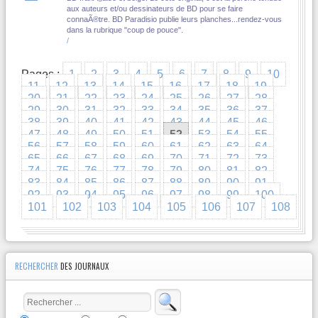
aux auteurs et/ou dessinateurs de BD pour se faire
connaÃ®tre. BD Paradisio publie leurs planches...rendez-vous
dans la rubrique "coup de pouce".
/
Pages :
1
2
3
4
5
6
7
8
9
10
11
12
13
14
15
16
17
18
19
20
21
22
23
24
25
26
27
28
29
30
31
32
33
34
35
36
37
38
39
40
41
42
43
44
45
46
47
48
49
50
51
52
53
54
55
56
57
58
59
60
61
62
63
64
65
66
67
68
69
70
71
72
73
74
75
76
77
78
79
80
81
82
83
84
85
86
87
88
89
90
91
92
93
94
95
96
97
98
99
100
101
102
103
104
105
106
107
108
RECHERCHER
DES JOURNAUX