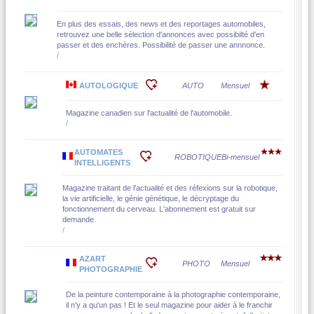
En plus des essais, des news et des reportages automobiles,
retrouvez une belle sélection d'annonces avec possibilté d'en
passer et des enchères. Possibilité de passer une annnonce.
/
AUTOLOGIQUE
AUTO
Mensuel
Magazine canadien sur l'actualité de l'automobile.
/
AUTOMATES
ROBOTIQUE
Bi-mensuel
INTELLIGENTS
Magazine traitant de l'actualité et des réfexions sur la robotique,
la vie artificielle, le génie génétique, le décryptage du
fonctionnement du cerveau. L'abonnement est gratuit sur
demande.
/
AZART
PHOTO
Mensuel
PHOTOGRAPHIE
De la peinture contemporaine à la photographie contemporaine,
il n'y a qu'un pas ! Et le seul magazine pour aider à le franchir