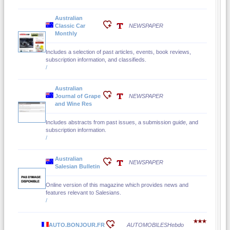
Australian
Classic Car
NEWSPAPER
Monthly
Includes a selection of past articles, events, book reviews,
subscription information, and classifieds.
/
Australian
Journal of Grape
NEWSPAPER
and Wine Res
Includes abstracts from past issues, a submission guide, and
subscription information.
/
Australian
NEWSPAPER
Salesian Bulletin
Online version of this magazine which provides news and
features relevant to Salesians.
/
AUTO.BONJOUR.FR
AUTOMOBILES
Hebdo