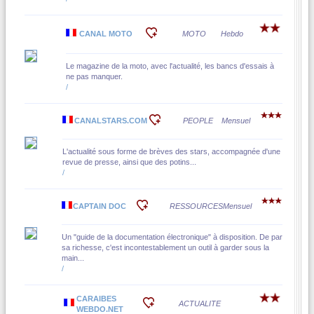
CANAL MOTO
MOTO
Hebdo
Le magazine de la moto, avec l'actualité, les bancs d'essais à
ne pas manquer.
/
CANALSTARS.COM
PEOPLE
Mensuel
L'actualité sous forme de brèves des stars, accompagnée d'une
revue de presse, ainsi que des potins...
/
CAPTAIN DOC
RESSOURCES
Mensuel
Un "guide de la documentation électronique" à disposition. De par
sa richesse, c'est incontestablement un outil à garder sous la
main...
/
CARAIBES
ACTUALITE
WEBDO.NET