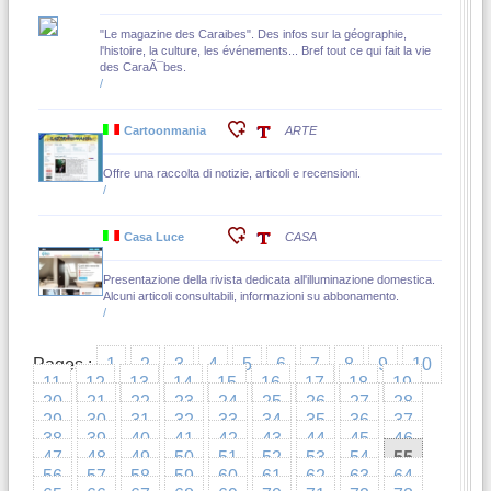
"Le magazine des Caraibes". Des infos sur la géographie,
l'histoire, la culture, les événements... Bref tout ce qui fait la vie
des CaraÃ¯bes.
/
Cartoonmania
ARTE
Offre una raccolta di notizie, articoli e recensioni.
/
Casa Luce
CASA
Presentazione della rivista dedicata all'illuminazione domestica.
Alcuni articoli consultabili, informazioni su abbonamento.
/
Pages :
1
2
3
4
5
6
7
8
9
10
11
12
13
14
15
16
17
18
19
20
21
22
23
24
25
26
27
28
29
30
31
32
33
34
35
36
37
38
39
40
41
42
43
44
45
46
47
48
49
50
51
52
53
54
55
56
57
58
59
60
61
62
63
64