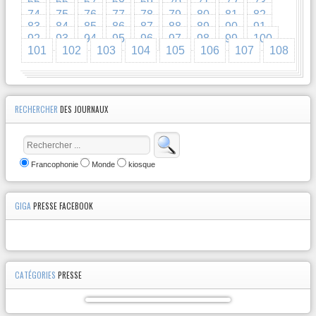
65
66
67
68
69
70
71
72
73
74
75
76
77
78
79
80
81
82
83
84
85
86
87
88
89
90
91
92
93
94
95
96
97
98
99
100
101
102
103
104
105
106
107
108
RECHERCHER
DES JOURNAUX
Francophonie
Monde
kiosque
GIGA
PRESSE FACEBOOK
CATÉGORIES
PRESSE