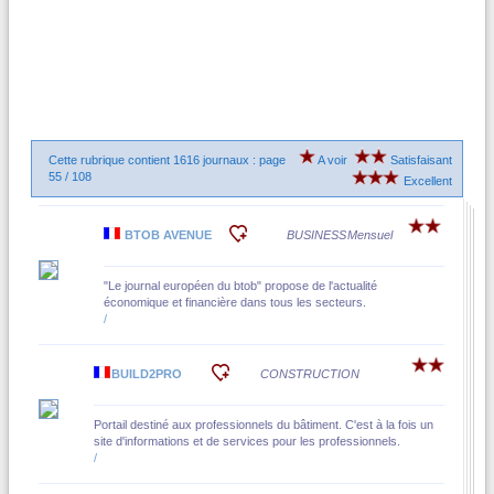
Cette rubrique contient 1616 journaux : page
A voir
Satisfaisant
55 / 108
Excellent
BTOB AVENUE
BUSINESS
Mensuel
"Le journal européen du btob" propose de l'actualité
économique et financière dans tous les secteurs.
/
BUILD2PRO
CONSTRUCTION
Portail destiné aux professionnels du bâtiment. C'est à la fois un
site d'informations et de services pour les professionnels.
/