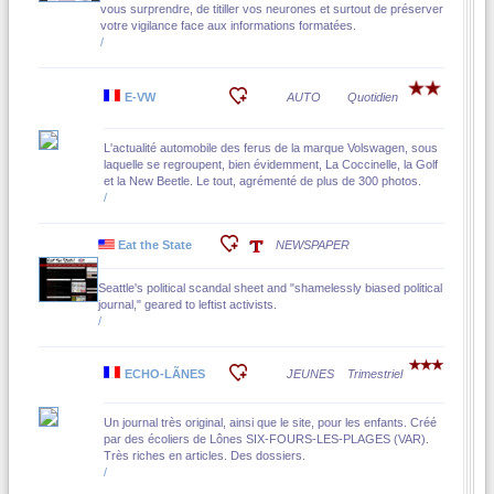
vous surprendre, de titiller vos neurones et surtout de préserver
votre vigilance face aux informations formatées.
/
E-VW
AUTO
Quotidien
L'actualité automobile des ferus de la marque Volswagen, sous
laquelle se regroupent, bien évidemment, La Coccinelle, la Golf
et la New Beetle. Le tout, agrémenté de plus de 300 photos.
/
Eat the State
NEWSPAPER
Seattle's political scandal sheet and "shamelessly biased political
journal," geared to leftist activists.
/
ECHO-LÃNES
JEUNES
Trimestriel
Un journal très original, ainsi que le site, pour les enfants. Créé
par des écoliers de Lônes SIX-FOURS-LES-PLAGES (VAR).
Très riches en articles. Des dossiers.
/