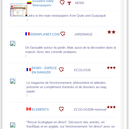
Ecuador Daily
NEWS
Newspapers
Links to the main newspapers from Quito and Guayaquil.
/
EDENPLANET.COM
JARDINAGE
De l'actualité autour du jardin. Mais aussi de la décoration dans la
maison. Avec des conseils pratiques.
/
EKWO - ESPECE
ECOLOGIE
EN DANGER
Le magazine de l'environnement, phénomène et attitudes
présente un complément d'articles et de dossiers au mag
papier.
/
ELEMENTS
ECOLOGIE
Bi-mensuel
"Revue écologique en direct". Découvrir des articles, en
franÃ§ais et en anglais, sur l'environnement "en direct" avec un