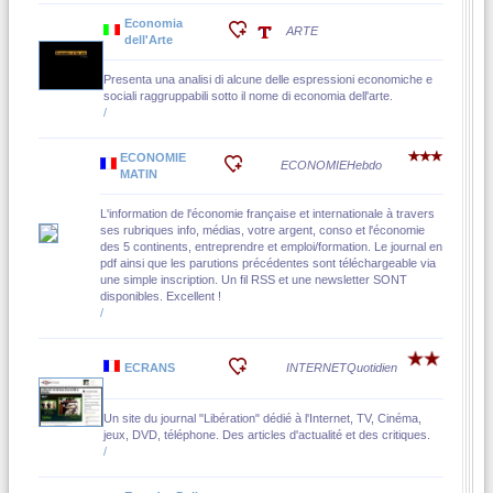
Economia
ARTE
dell'Arte
Presenta una analisi di alcune delle espressioni economiche e
sociali raggruppabili sotto il nome di economia dell'arte.
/
ECONOMIE
ECONOMIE
Hebdo
MATIN
L'information de l'économie française et internationale à travers
ses rubriques info, médias, votre argent, conso et l'économie
des 5 continents, entreprendre et emploi/formation. Le journal en
pdf ainsi que les parutions précédentes sont téléchargeable via
une simple inscription. Un fil RSS et une newsletter SONT
disponibles. Excellent !
/
ECRANS
INTERNET
Quotidien
Un site du journal "Libération" dédié à l'Internet, TV, Cinéma,
jeux, DVD, téléphone. Des articles d'actualité et des critiques.
/