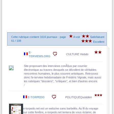
Cette rubrique contient 1616 journaux : page
A voir
Satisfaisant
61 / 108
Excellent
E-
CULTURE
Hebdo
TERVIEWS.ORG
Site proposant des interviews conÃ§us par courrier
électronique au travers desquels se dévoilent de véritables
rencontres humaines, le plus souvent artistiques. Retrouvez
donc l'e-terview hebdomadaire de Frédéric Vignale, mais aussi
les rubriques "dossiers", "critiques", et bien d'autres encore.
/
E-TORPEDO
POLITIQUE
Quotidien
e-torpedo.net est un webzine sans barbelés. Au fil du voyage
sur cette fenêtre, e-torpedo.net tentera de vous éclairer, de