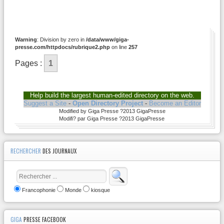
Warning
: Division by zero in
/data/www/giga-
presse.com/httpdocs/rubrique2.php
on line
257
Pages :
1
Help build the largest human-edited directory on the web.
Suggest a Site
-
Open Directory Project
-
Become an Editor
Modified by Giga Presse ?2013 GigaPresse
Modifi? par Giga Presse ?2013 GigaPresse
RECHERCHER
DES JOURNAUX
Francophonie
Monde
kiosque
GIGA
PRESSE FACEBOOK