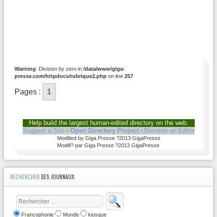
Warning
: Division by zero in
/data/www/giga-
presse.com/httpdocs/rubrique2.php
on line
257
Pages :
1
Help build the largest human-edited directory on the web.
Suggest a Site
-
Open Directory Project
-
Become an Editor
Modified by Giga Presse ?2013 GigaPresse
Modifi? par Giga Presse ?2013 GigaPresse
RECHERCHER
DES JOURNAUX
Francophonie
Monde
kiosque