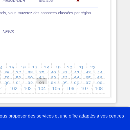
IMMOBILIER
Mensuel
onnels, vous touverez des annonces classées par région.
NEWS
14
15
16
17
18
19
20
21
22
36
37
38
39
40
41
42
43
44
58
59
60
61
62
63
64
65
66
80
81
82
83
84
85
86
87
88
01
102
103
104
105
106
107
108
savoir plus
Partenaires
Webmaster
Plan du site
Mentions légales
 vous proposer des services et une offre adaptés à vos centres