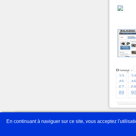
Pages :
23
2
45
4
67
6
89
9
Copyright © 1999-2026 Giga Presse
En continuant à naviguer sur ce site, vous acceptez l'utilisa