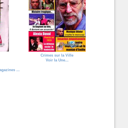
Crimes sur la Ville
Voir la Une...
gazines ...