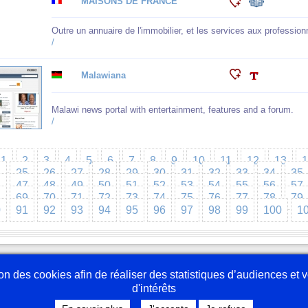
MAISONS DE FRANCE
Outre un annuaire de l'immobilier, et les services aux professi
/
Malawiana
Malawi news portal with entertainment, features and a forum.
/
1
2
3
4
5
6
7
8
9
10
11
12
13
4
25
26
27
28
29
30
31
32
33
34
35
6
47
48
49
50
51
52
53
54
55
56
57
8
69
70
71
72
73
74
75
76
77
78
79
0
91
92
93
94
95
96
97
98
99
100
1
Nous écrire
En 
tion des cookies afin de réaliser des statistiques d’audiences et
d'intérêts