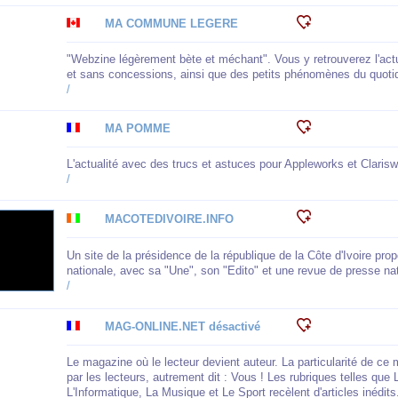
MA COMMUNE LEGERE
"Webzine légèrement bète et méchant". Vous y retrouverez l'actu
et sans concessions, ainsi que des petits phénomènes du quotid
/
MA POMME
L'actualité avec des trucs et astuces pour Appleworks et Clarisw
/
MACOTEDIVOIRE.INFO
Un site de la présidence de la république de la Côte d'Ivoire pro
nationale, avec sa "Une", son "Edito" et une revue de presse nati
/
MAG-ONLINE.NET désactivé
Le magazine où le lecteur devient auteur. La particularité de ce
par les lecteurs, autrement dit : Vous ! Les rubriques telles que 
L'Informatique, La Musique et Le Sport recèlent d'articles inédi