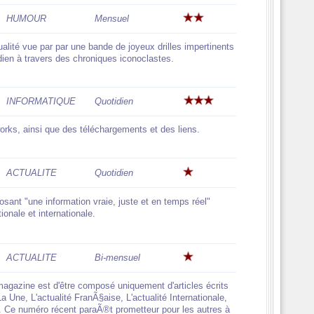
HUMOUR
Mensuel
alité vue par par une bande de joyeux drilles impertinents
ien à travers des chroniques iconoclastes.
INFORMATIQUE
Quotidien
orks, ainsi que des téléchargements et des liens.
ACTUALITE
Quotidien
posant "une information vraie, juste et en temps réel"
onale et internationale.
ACTUALITE
Bi-mensuel
 magazine est d'être composé uniquement d'articles écrits
La Une, L'actualité FranÃ§aise, L'actualité Internationale,
ts. Ce numéro récent paraÃ®t prometteur pour les autres à