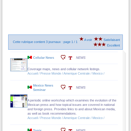
A voir
Satisfaisant
Cette rubrique contient 3 journaux : page 1 / 1
Excellent
Cellular News
NEWS
Coverage maps, news and cellular network listings.
Accueil / Presse Monde / Amerique Centrale / Mexico /
Mexico News
NEWS
Seminar
A periodic online workshop which examines the evolution of the
Mexican press and how topical issues are covered in national
and foreign press. Provides links to and about Mexican media,
as well as book recommendations.
Accueil / Presse Monde / Amerique Centrale / Mexico /
Topix
NEWS