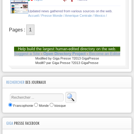
Updated news gathered from various sources on the web.
Accueil / Presse Monde / Amerique Centrale / Mexico /
Pages :
1
Help build the largest human-edited directory on the web.
Suggest a Site
-
Open Directory Project
-
Become an Editor
Modified by Giga Presse ?2013 GigaPresse
Modifi? par Giga Presse ?2013 GigaPresse
RECHERCHER
DES JOURNAUX
Francophonie
Monde
kiosque
GIGA
PRESSE FACEBOOK