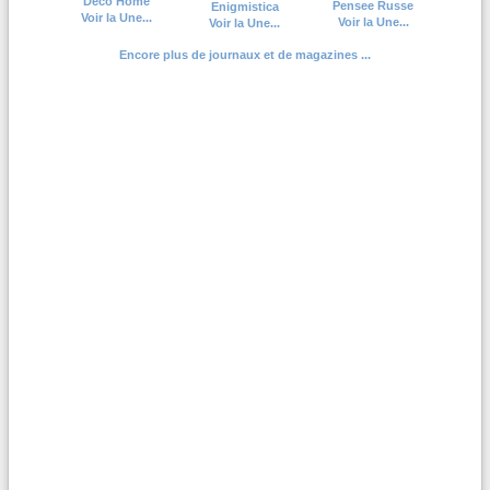
Deco Home
Pensee Russe
Enigmistica
Voir la Une...
Voir la Une...
Voir la Une...
Encore plus de journaux et de magazines ...