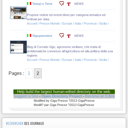
Tempi e Terre
NEWS
Propone notizie ed eventi divisi per categoria tematica ed
ordinati per data.
Accueil / Presse Monde / Europe / Italia / Provincia / Sicilia /
Vigopensiero
NEWS
Blog di Corrado Vigo, agronomo siciliano, che tratta di
problematiche connesse all'agricoltura ed alla politica della sua
regione.
Accueil / Presse Monde / Europe / Italia / Provincia / Sicilia /
Pages :
1
2
Help build the largest human-edited directory on the web.
Suggest a Site
-
Open Directory Project
-
Become an Editor
Modified by Giga Presse ?2013 GigaPresse
Modifi? par Giga Presse ?2013 GigaPresse
RECHERCHER
DES JOURNAUX