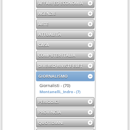
AFFARI ED ECONOMIA
AGENZIE
ARTE
ATTUALITÀ
CASA
COMPUTER ITALIA
DIVERSO RIVISTE ELET
GIORNALISMO
Giornalisti - (70)
Montanelli,_Indro - (7)
PERIODICI
PROVINCIA
QUOTIDIANI