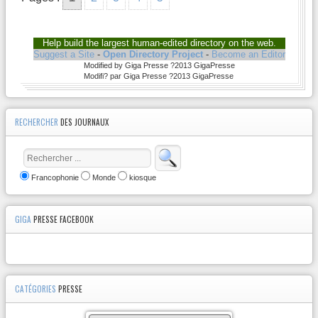
Help build the largest human-edited directory on the web.
Suggest a Site
-
Open Directory Project
-
Become an Editor
Modified by Giga Presse ?2013 GigaPresse
Modifi? par Giga Presse ?2013 GigaPresse
RECHERCHER
DES JOURNAUX
Francophonie
Monde
kiosque
GIGA
PRESSE FACEBOOK
CATÉGORIES
PRESSE