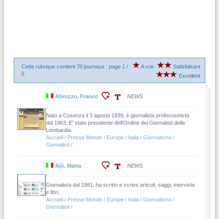
Cette rubrique contient 70 journaux : page 1 /
A voir
Satisfaisant
5
Excellent
Abruzzo, Franco
NEWS
Nato a Cosenza il 3 agosto 1939, è giornalista professionista
dal 1963. E' stato presidente dell'Ordine dei Giornalisti della
Lombardia.
Accueil / Presse Monde / Europe / Italia / Giornalismo /
Giornalisti /
Ajò, Marta
NEWS
Giornalista dal 1981, ha scritto e scrive articoli, saggi, interviste
e libri.
Accueil / Presse Monde / Europe / Italia / Giornalismo /
Giornalisti /