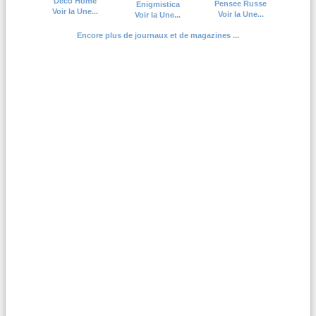
Deco Home
Pensee Russe
Enigmistica
Voir la Une...
Voir la Une...
Voir la Une...
Encore plus de journaux et de magazines ...