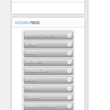
CATÉGORIES
PRESSE
ANDHRA PRADESH
ASSAM
BIHAR
BUSINESS
CHANDIGARH
DELHI
GOA
GUJURAT
JAMMU KASHMIR