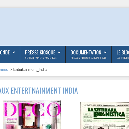
MONDE
PRESSE KIOSQUE
DOCUMENTATION
LE BLO
VERSION PAPIER & NUMÉRIQUE
PRESSE & RESSOURCES NUMÉRIQUES
LES ARTICLE
zines
> Entertainment_India
AUX ENTERTNAINMENT INDIA