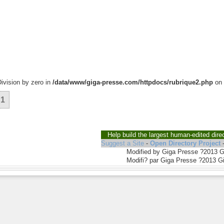
Division by zero in
/data/www/giga-presse.com/httpdocs/rubrique2.php
on 
1
Help build the largest human-edited dire
Suggest a Site
-
Open Directory Project
Modified by Giga Presse ?2013 
Modifi? par Giga Presse ?2013 G