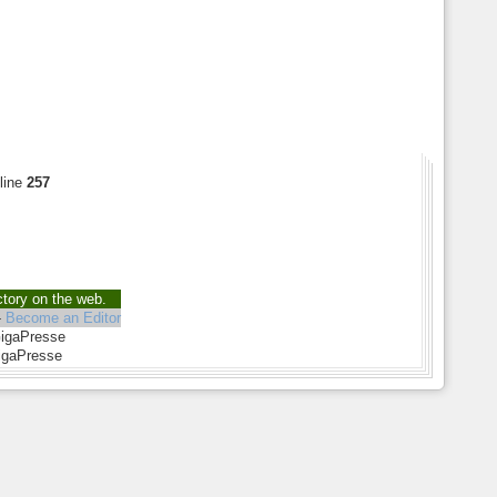
line
257
ctory on the web.
-
Become an Editor
GigaPresse
igaPresse