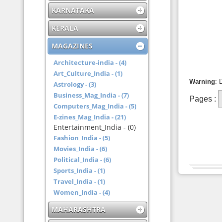
KARNATAKA
KERALA
MAGAZINES
Architecture-india - (4)
Art_Culture_India - (1)
Warning
: 
Astrology - (3)
Business_Mag_India - (7)
Pages :
Computers_Mag_India - (5)
E-zines_Mag_India - (21)
Entertainment_India - (0)
Fashion_India - (5)
Movies_India - (6)
Political_India - (6)
Sports_India - (1)
Travel_India - (1)
Women_India - (4)
MAHARASHTRA