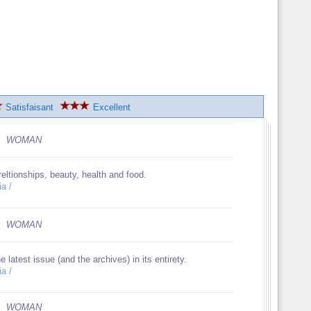
Satisfaisant
Excellent
WOMAN
ltionships, beauty, health and food.
ia /
WOMAN
 latest issue (and the archives) in its entirety.
ia /
WOMAN