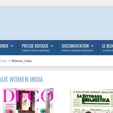
MONDE
PRESSE KIOSQUE
DOCUMENTATION
LE BLO
VERSION PAPIER & NUMÉRIQUE
PRESSE & RESSOURCES NUMÉRIQUES
LES ARTICLE
zines
> Women_India
AUX WOMEN INDIA