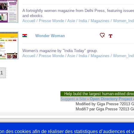
A fortnightly women magazine from Delhi Press, featuring issues o
and ebooks.
Accueil / Presse Monde / Asie / India / Magazines / Women_Ind
Wonder Woman
Women's magazine by "India Today" group.
Accueil / Presse Monde / Asie / India / Magazines / Women_Ind
1
Help build the largest human-edited dire
Suggest a Site
-
Open Directory Project
Modified by Giga Presse ?2013 
Modifi? par Giga Presse ?2013 G
Nous écrire
En 
tion des cookies afin de réaliser des statistiques d’audiences et