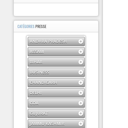
CATÉGORIES
PRESSE
ANDHRA PRADESH
ASSAM
BIHAR
BUSINESS
CHANDIGARH
DELHI
GOA
GUJURAT
JAMMU KASHMIR