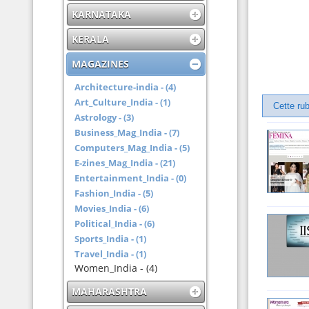
KARNATAKA
KERALA
MAGAZINES
Architecture-india - (4)
Art_Culture_India - (1)
Cette rub
Astrology - (3)
Business_Mag_India - (7)
Computers_Mag_India - (5)
E-zines_Mag_India - (21)
Entertainment_India - (0)
Fashion_India - (5)
Movies_India - (6)
Political_India - (6)
Sports_India - (1)
Travel_India - (1)
Women_India - (4)
MAHARASHTRA