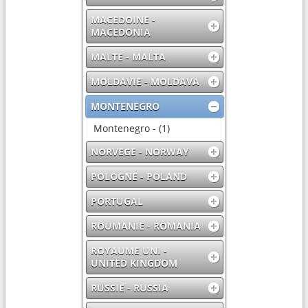
MACEDOINE -
MACEDONIA
MALTE - MALTA
MOLDAVIE - MOLDAVA
MONTENEGRO
Montenegro - (1)
NORVEGE - NORWAY
POLOGNE - POLAND
PORTUGAL
ROUMANIE - ROMANIA
ROYAUME UNI -
UNITED KINGDOM
RUSSIE - RUSSIA