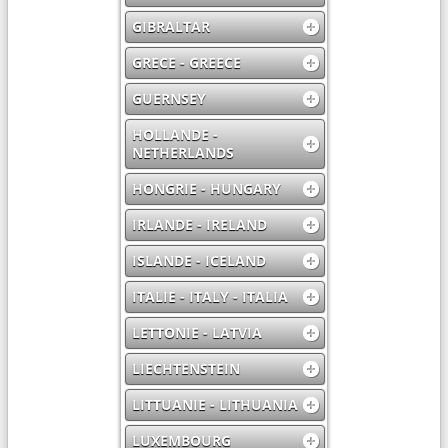
GIBRALTAR
GRECE - GREECE
GUERNSEY
HOLLANDE -
NETHERLANDS
HONGRIE - HUNGARY
IRLANDE - IRELAND
ISLANDE - ICELAND
ITALIE - ITALY - ITALIA
LETTONIE - LATVIA
LIECHTENSTEIN
LITTUANIE - LITHUANIA
LUXEMBOURG