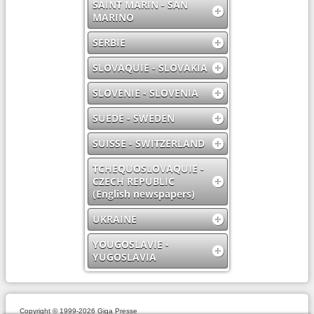
SAINT MARIN - SAN
MARINO
SERBIE
SLOVAQUIE - SLOVAKIA
SLOVENIE - SLOVENIA
SUEDE - SWEDEN
SUISSE - SWITZERLAND
TCHEQUOSLOVAQUIE -
CZECH REPUBLIC
(English newspapers)
UKRAINE
YOUGOSLAVIE -
YUGOSLAVIA
Copyright © 1999-2026 Giga Presse