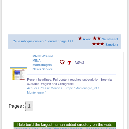
A voir
Satisfaisant
Cette rubrique contient 1 journal : page 1 / 1
Excellent
MNNEWS and
MINA
NEWS
Montenegrin
News Service
Recent headlines. Full content requires subscription; free trial
available. English and Crnogorski.
Accueil / Presse Monde / Europe / Montenegro_int /
Montenegro /
Pages :
1
Help build the largest human-edited directory on the web.