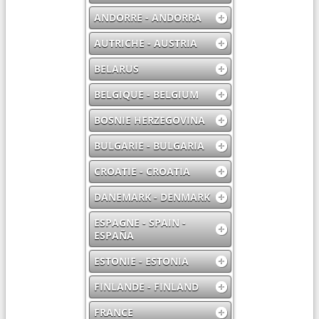
ANDORRE - ANDORRA
AUTRICHE - AUSTRIA
BELARUS
BELGIQUE - BELGIUM
BOSNIE HERZEGOVINA
BULGARIE - BULGARIA
CROATIE - CROATIA
DANEMARK - DENMARK
ESPAGNE - SPAIN -
ESPAÑA
ESTONIE - ESTONIA
FINLANDE - FINLAND
FRANCE