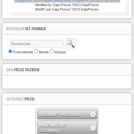
Suggest a Site
-
Open Directory Project
-
Become an Editor
Modified by Giga Presse ?2013 GigaPresse
Modifi? par Giga Presse ?2013 GigaPresse
RECHERCHER
DES JOURNAUX
Francophonie
Monde
kiosque
GIGA
PRESSE FACEBOOK
CATÉGORIES
PRESSE
ALBANIE - ALBANIA
ALLEMAGNE -
GERMANY