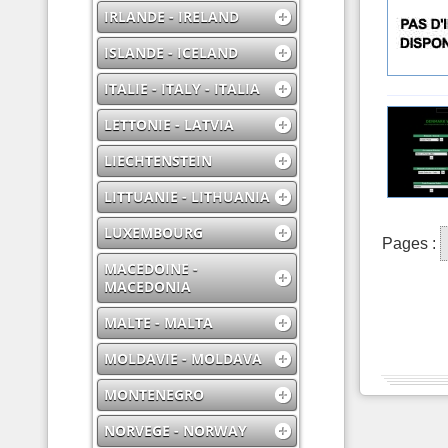
IRLANDE - IRELAND
ISLANDE - ICELAND
ITALIE - ITALY - ITALIA
LETTONIE - LATVIA
LIECHTENSTEIN
LITTUANIE - LITHUANIA
LUXEMBOURG
Pages :
MACEDOINE -
MACEDONIA
MALTE - MALTA
MOLDAVIE - MOLDAVA
MONTENEGRO
NORVEGE - NORWAY