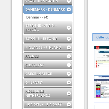
CROATIE - CROATIA
DANEMARK - DENMARK
Denmark - (4)
ESPAGNE - SPAIN -
ESPAÑA
Cette rub
ESTONIE - ESTONIA
FINLANDE - FINLAND
FRANCE
GIBRALTAR
GRECE - GREECE
GUERNSEY
HOLLANDE -
NETHERLANDS
HONGRIE - HUNGARY