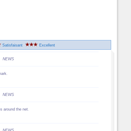
Satisfaisant
Excellent
NEWS
mark.
NEWS
s around the net.
NEWS