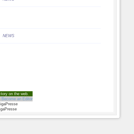
NEWS
ctory on the web.
-
Become an Editor
GigaPresse
igaPresse