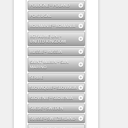
POLOGNE - POLAND
PORTUGAL
ROUMANIE - ROMANIA
ROYAUME UNI -
UNITED KINGDOM
RUSSIE - RUSSIA
SAINT MARIN - SAN
MARINO
SERBIE
SLOVAQUIE - SLOVAKIA
SLOVENIE - SLOVENIA
SUEDE - SWEDEN
SUISSE - SWITZERLAND