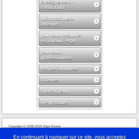
Enseignement -
Formation
Informatique &
Internet
Journaux locaux et
régionaux - PQR
Journaux
professionnels
Petites annonces
Sciences
Sport & Jeux
Vie pratique
Copyright © 1999-2026 Giga Presse
Mentions légales
Plan du site
Webmaster
Partenaires
En savoir plus
Nous écrire
En continuant à naviguer sur ce site, vous acceptez