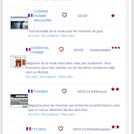
CORNER
HOMME
MODE
MAGAZINE
Tout l'actualité de la mode pour les hommes de goût.
Accueil / Vie pratique / Masculin /
ESSENTIAL
MODE
Hebdomadaire
HOMME
Magazine de la mode masculine mais pas seulement. Vous
trouverez aussi des articles sur les dernières tendances high
tech ou lifestyle.
Accueil / Vie pratique / Masculin /
FORMEN
MASCULIN
Mensuel
Magazine pour les hommes qui recherche la performance sans
que ce soit au détriment de leur bien-être.
Accueil / Vie pratique / Masculin /
FTS MAG
MASCULIN
Hebdomadaire