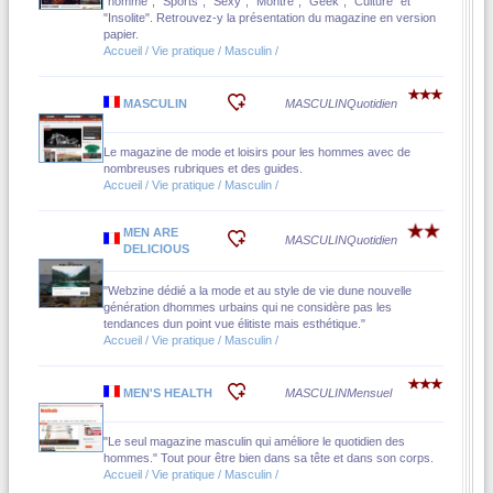
"homme", "Sports", "Sexy", "Montre", "Geek", "Culture" et
"Insolite". Retrouvez-y la présentation du magazine en version
papier.
Accueil / Vie pratique / Masculin /
MASCULIN
MASCULIN
Quotidien
Le magazine de mode et loisirs pour les hommes avec de
nombreuses rubriques et des guides.
Accueil / Vie pratique / Masculin /
MEN ARE
MASCULIN
Quotidien
DELICIOUS
"Webzine dédié a la mode et au style de vie dune nouvelle
génération dhommes urbains qui ne considère pas les
tendances dun point vue élitiste mais esthétique."
Accueil / Vie pratique / Masculin /
MEN'S HEALTH
MASCULIN
Mensuel
"Le seul magazine masculin qui améliore le quotidien des
hommes." Tout pour être bien dans sa tête et dans son corps.
Accueil / Vie pratique / Masculin /