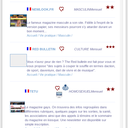
NEWLOOK.FR
MASCULIN
Mensuel
Le fameux magazine masculin a son site. Fidèle à l'esprit de la
version papier, ses messieurs pourront s'y attarder durant un
bon moment...
Accueil / Vie pratique / Masculin /
RED BULLETIN
CULTURE
Mensuel
Vous n'avez peur de rien ? The Red bulletin est fait pour vous et
vous propose "des sujets à couper le souffle en termes daction,
de sport, daventure, dart de vivre et de musique".
Accueil / Vie pratique / Masculin /
TETU
HOMOSEXUEL
Mensuel
Le magazine gays. On trouvera des infos regroupées dans
différentes rubriques, quelques pages sur les sorties, la santé,
les associations ainsi que des appels à témoins et le sommaire
du magazine en kiosque. Une newsletter est disponible sur
simple inscription.