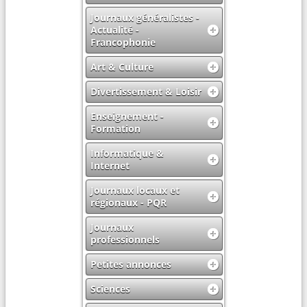
Journaux généralistes -
Actualité -
Francophonie
Art & Culture
Divertissement & Loisir
Enseignement -
Formation
Informatique &
Internet
Journaux locaux et
régionaux - PQR
Journaux
professionnels
Petites annonces
Sciences