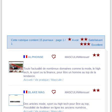
Cette rubrique contient 15 journaux : page 1 /
A voir
Satisfaisant
1
Excellent
ALPHONSE
MASCULIN
Mensuel
Toute l'actualité de nombreux domaines comme la mode, le high
tech, le sport ou la finance, pour être un homme au top de la
tendance.
Accueil / Vie pratique / Masculin /
BLAKE MAG
MASCULIN
Mensuel
Des articles mode, sport ou high tech pour être au top.
Possibilité de feuilleter en ligne les anciens numéros.
Accueil / Vie pratique / Masculin /