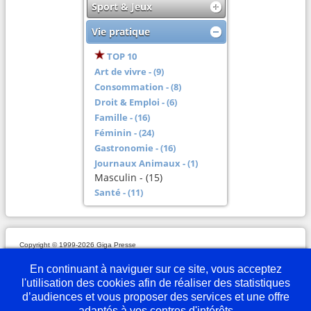
Sport & Jeux
Vie pratique
TOP 10
Art de vivre - (9)
Consommation - (8)
Droit & Emploi - (6)
Famille - (16)
Féminin - (24)
Gastronomie - (16)
Journaux Animaux - (1)
Masculin - (15)
Santé - (11)
Copyright © 1999-2026 Giga Presse
Mentions légales
Plan du site
Webmaster
Partenaires
En savoir plus
Nous écrire
En continuant à naviguer sur ce site, vous acceptez
l'utilisation des cookies afin de réaliser des statistiques
d’audiences et vous proposer des services et une offre
adaptés à vos centres d'intérêts