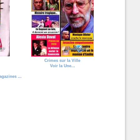
Crimes sur la Ville
Voir la Une...
gazines ...