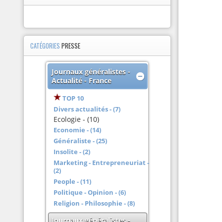
CATÉGORIES
PRESSE
Journaux généralistes -
Actualité - France
TOP 10
Divers actualités - (7)
Ecologie - (10)
Economie - (14)
Généraliste - (25)
Insolite - (2)
Marketing - Entrepreneuriat -
(2)
People - (11)
Politique - Opinion - (6)
Religion - Philosophie - (8)
Journaux généralistes -