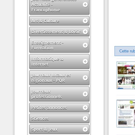
Actualité -
Francophonie
Art & Culture
Divertissement & Loisir
Enseignement -
Formation
Cette rub
Informatique &
Internet
Journaux locaux et
régionaux - PQR
Journaux
professionnels
Petites annonces
Sciences
Sport & Jeux