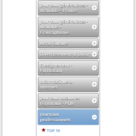
Journaux généralistes -
Actualité - France
Journaux généralistes -
Actualité -
Francophonie
Art & Culture
Divertissement & Loisir
Enseignement -
Formation
Informatique &
Internet
Journaux locaux et
régionaux - PQR
Journaux
professionnels
TOP 10