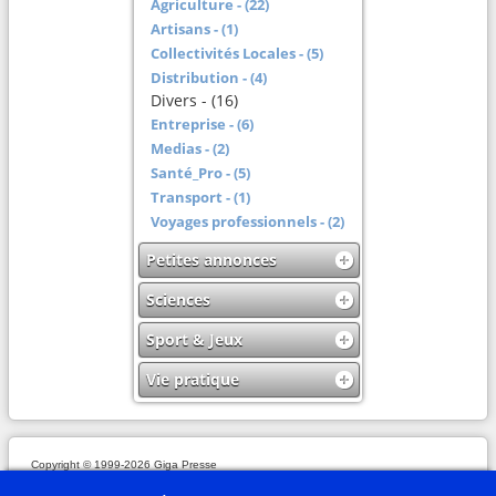
Agriculture - (22)
Artisans - (1)
Collectivités Locales - (5)
Distribution - (4)
Divers - (16)
Entreprise - (6)
Medias - (2)
Santé_Pro - (5)
Transport - (1)
Voyages professionnels - (2)
Petites annonces
Sciences
Sport & Jeux
Vie pratique
Copyright © 1999-2026 Giga Presse
Mentions légales
Plan du site
Webmaster
Partenaires
En savoir plus