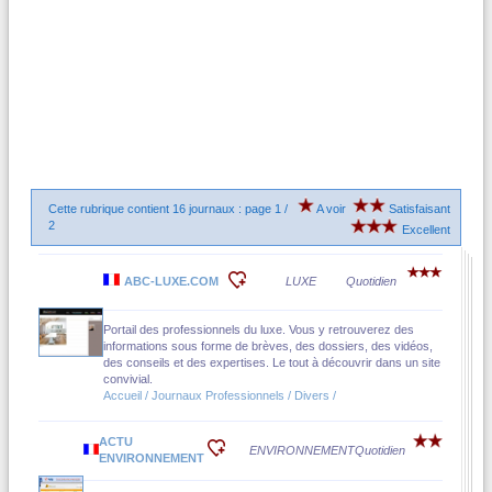
Cette rubrique contient 16 journaux : page 1 /
A voir
Satisfaisant
2
Excellent
ABC-LUXE.COM
LUXE
Quotidien
Portail des professionnels du luxe. Vous y retrouverez des
informations sous forme de brèves, des dossiers, des vidéos,
des conseils et des expertises. Le tout à découvrir dans un site
convivial.
Accueil / Journaux Professionnels / Divers /
ACTU
ENVIRONNEMENT
Quotidien
ENVIRONNEMENT