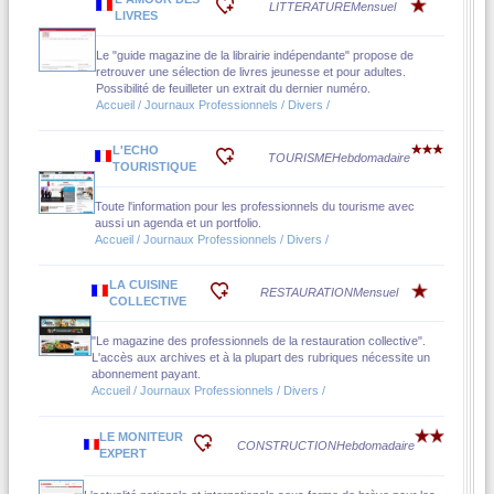
LITTERATURE
Mensuel
LIVRES
Le "guide magazine de la librairie indépendante" propose de
retrouver une sélection de livres jeunesse et pour adultes.
Possibilité de feuilleter un extrait du dernier numéro.
Accueil / Journaux Professionnels / Divers /
L'ECHO
TOURISME
Hebdomadaire
TOURISTIQUE
Toute l'information pour les professionnels du tourisme avec
aussi un agenda et un portfolio.
Accueil / Journaux Professionnels / Divers /
LA CUISINE
RESTAURATION
Mensuel
COLLECTIVE
"Le magazine des professionnels de la restauration collective".
L'accès aux archives et à la plupart des rubriques nécessite un
abonnement payant.
Accueil / Journaux Professionnels / Divers /
LE MONITEUR
CONSTRUCTION
Hebdomadaire
EXPERT