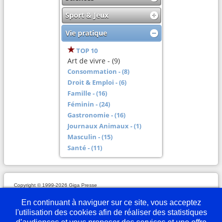
Sport & Jeux
Vie pratique
TOP 10
Art de vivre - (9)
Consommation - (8)
Droit & Emploi - (6)
Famille - (16)
Féminin - (24)
Gastronomie - (16)
Journaux Animaux - (1)
Masculin - (15)
Santé - (11)
Copyright © 1999-2026 Giga Presse
Mentions légales
Plan du site
Webmaster
Partenaires
En savoir plus
Nous écrire
En continuant à naviguer sur ce site, vous acceptez
l'utilisation des cookies afin de réaliser des statistiques