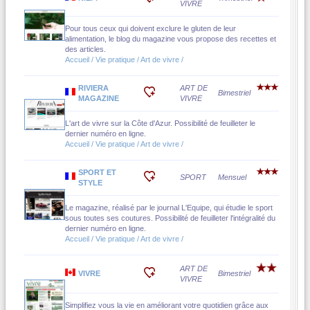
VIVRE
Pour tous ceux qui doivent exclure le gluten de leur
alimentation, le blog du magazine vous propose des recettes et
des articles.
Accueil / Vie pratique / Art de vivre /
RIVIERA
ART DE
Bimestriel
MAGAZINE
VIVRE
L'art de vivre sur la Côte d'Azur. Possibilité de feuilleter le
dernier numéro en ligne.
Accueil / Vie pratique / Art de vivre /
SPORT ET
SPORT
Mensuel
STYLE
Le magazine, réalisé par le journal L'Equipe, qui étudie le sport
sous toutes ses coutures. Possibilité de feuilleter l'intégralité du
dernier numéro en ligne.
Accueil / Vie pratique / Art de vivre /
ART DE
VIVRE
Bimestriel
VIVRE
Simplifiez vous la vie en améliorant votre quotidien grâce aux