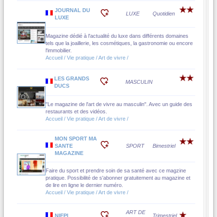
JOURNAL DU
LUXE
Quotidien
LUXE
Magazine dédié à l'actualité du luxe dans différents domaines
tels que la joaillerie, les cosmétiques, la gastronomie ou encore
l'immobilier.
Accueil / Vie pratique / Art de vivre /
LES GRANDS
MASCULIN
DUCS
"Le magazine de l'art de vivre au masculin". Avec un guide des
restaurants et des vidéos.
Accueil / Vie pratique / Art de vivre /
MON SPORT MA
SANTE
SPORT
Bimestriel
MAGAZINE
Faire du sport et prendre soin de sa santé avec ce magzine
pratique. Possibilité de s'abonner gratuitement au magazine et
de lire en ligne le dernier numéro.
Accueil / Vie pratique / Art de vivre /
ART DE
NIEPI
Trimestriel