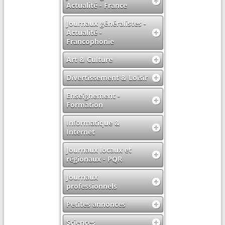
Actualité - France
Journaux généralistes -
Actualité -
Francophonie
Art & Culture
Divertissement & Loisir
Enseignement -
Formation
Informatique &
Internet
Journaux locaux et
régionaux - PQR
Journaux
professionnels
Petites annonces
Sciences