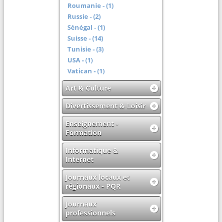
Roumanie - (1)
Russie - (2)
Sénégal - (1)
Suisse - (14)
Tunisie - (3)
USA - (1)
Vatican - (1)
Art & Culture
Divertissement & Loisir
Enseignement -
Formation
Informatique &
Internet
Journaux locaux et
régionaux - PQR
Journaux
professionnels