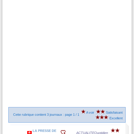
A voir
Satisfaisant
Cette rubrique contient 3 journaux : page 1 / 1
Excellent
LA PRESSE DE
ACTUALITE
Quotidien