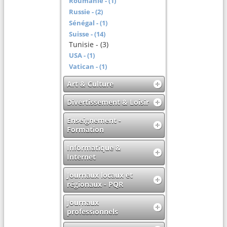
Roumanie - (1)
Russie - (2)
Sénégal - (1)
Suisse - (14)
Tunisie - (3)
USA - (1)
Vatican - (1)
Art & Culture
Divertissement & Loisir
Enseignement -
Formation
Informatique &
Internet
Journaux locaux et
régionaux - PQR
Journaux
professionnels