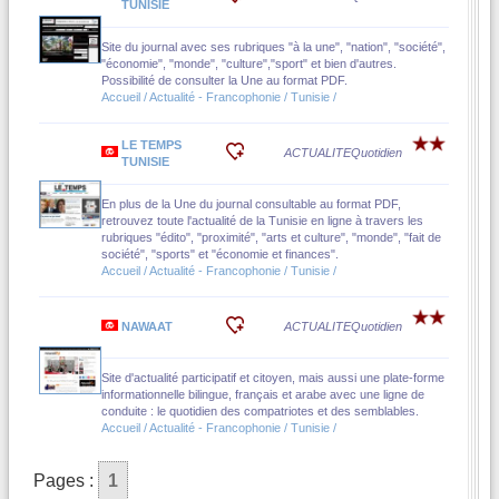
TUNISIE
Site du journal avec ses rubriques "à la une", "nation", "société",
"économie", "monde", "culture","sport" et bien d'autres.
Possibilité de consulter la Une au format PDF.
Accueil / Actualité - Francophonie / Tunisie /
LE TEMPS
ACTUALITE
Quotidien
TUNISIE
En plus de la Une du journal consultable au format PDF,
retrouvez toute l'actualité de la Tunisie en ligne à travers les
rubriques "édito", "proximité", "arts et culture", "monde", "fait de
société", "sports" et "économie et finances".
Accueil / Actualité - Francophonie / Tunisie /
NAWAAT
ACTUALITE
Quotidien
Site d'actualité participatif et citoyen, mais aussi une plate-forme
informationnelle bilingue, français et arabe avec une ligne de
conduite : le quotidien des compatriotes et des semblables.
Accueil / Actualité - Francophonie / Tunisie /
Pages :
1