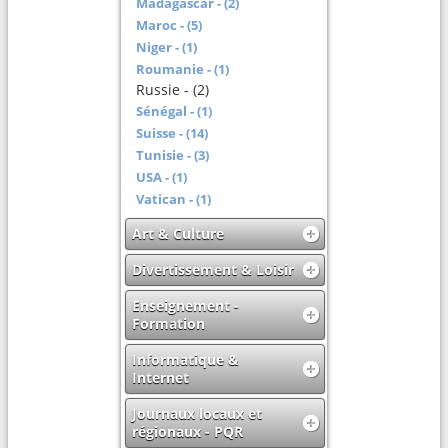
Madagascar - (2)
Maroc - (5)
Niger - (1)
Roumanie - (1)
Russie - (2)
Sénégal - (1)
Suisse - (14)
Tunisie - (3)
USA - (1)
Vatican - (1)
Art & Culture
Divertissement & Loisir
Enseignement -
Formation
Informatique &
Internet
Journaux locaux et
régionaux - PQR