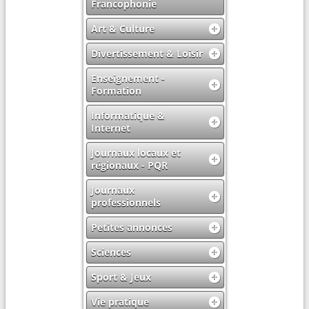
Francophonie
Art & Culture
Divertissement & Loisir
Enseignement -
Formation
Informatique &
Internet
Journaux locaux et
régionaux - PQR
Journaux
professionnels
Petites annonces
Sciences
Sport & Jeux
Vie pratique