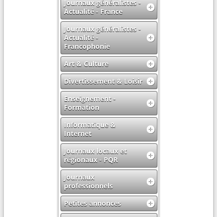
Journaux généralistes -
Actualité - France
Journaux généralistes -
Actualité -
Francophonie
Art & Culture
Divertissement & Loisir
Enseignement -
Formation
Informatique &
Internet
Journaux locaux et
régionaux - PQR
Journaux
professionnels
Petites annonces