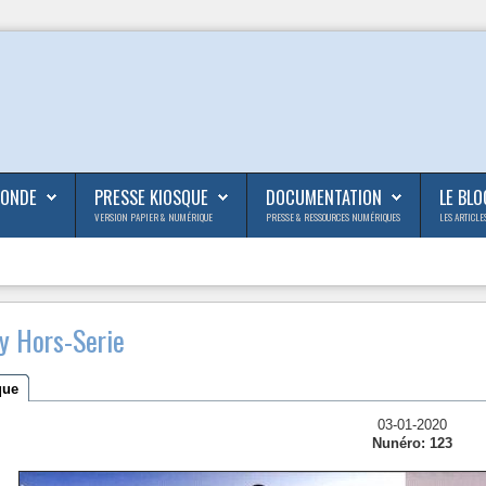
MONDE
PRESSE KIOSQUE
DOCUMENTATION
LE BLO
VERSION PAPIER & NUMÉRIQUE
PRESSE & RESSOURCES NUMÉRIQUES
LES ARTICLE
y Hors-Serie
que
03-01-2020
Nunéro: 123