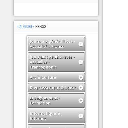
CATÉGORIES
PRESSE
Journaux généralistes -
Actualité - France
Journaux généralistes -
Actualité -
Francophonie
Art & Culture
Divertissement & Loisir
Enseignement -
Formation
Informatique &
Internet