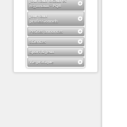
Journaux locaux et
régionaux - PQR
Journaux
professionnels
Petites annonces
Sciences
Sport & Jeux
Vie pratique