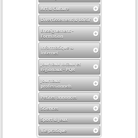
Art & Culture
Divertissement & Loisir
Enseignement -
Formation
Informatique &
Internet
Journaux locaux et
régionaux - PQR
Journaux
professionnels
Petites annonces
Sciences
Sport & Jeux
Vie pratique