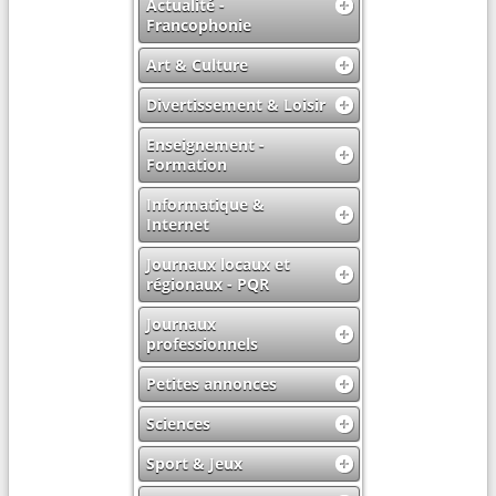
Actualité -
Francophonie
Art & Culture
Divertissement & Loisir
Enseignement -
Formation
Informatique &
Internet
Journaux locaux et
régionaux - PQR
Journaux
professionnels
Petites annonces
Sciences
Sport & Jeux