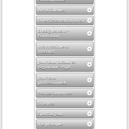
Art & Culture
Divertissement & Loisir
Enseignement -
Formation
Informatique &
Internet
Journaux locaux et
régionaux - PQR
Journaux
professionnels
Petites annonces
Sciences
Sport & Jeux
Vie pratique