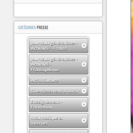
CATÉGORIES
PRESSE
Journaux généralistes -
Actualité - France
Journaux généralistes -
Actualité -
Francophonie
Art & Culture
Divertissement & Loisir
Enseignement -
Formation
Informatique &
Internet