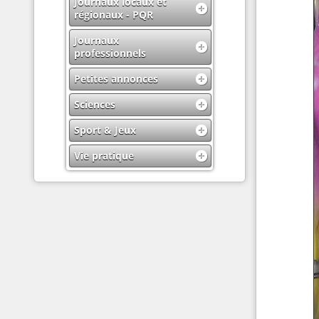
Journaux locaux et
régionaux - PQR
Journaux
professionnels
Petites annonces
Sciences
Sport & Jeux
Vie pratique