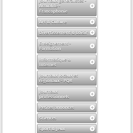
Journaux généralistes -
Actualité -
Francophonie
Art & Culture
Divertissement & Loisir
Enseignement -
Formation
Informatique &
Internet
Journaux locaux et
régionaux - PQR
Journaux
professionnels
Petites annonces
Sciences
Sport & Jeux