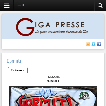
Accueil
Gormiti
En kiosque
19-09-2019
Nunéro: 1