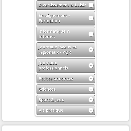
Divertissement & Loisir
Enseignement -
Formation
Informatique &
Internet
Journaux locaux et
régionaux - PQR
Journaux
professionnels
Petites annonces
Sciences
Sport & Jeux
Vie pratique