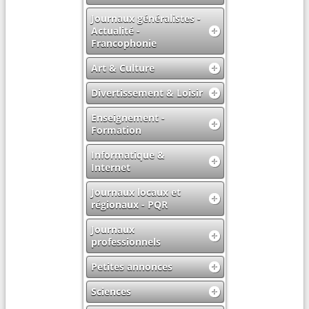
Journaux généralistes -
Actualité -
Francophonie
Art & Culture
Divertissement & Loisir
Enseignement -
Formation
Informatique &
Internet
Journaux locaux et
régionaux - PQR
Journaux
professionnels
Petites annonces
Sciences