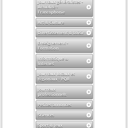
Journaux généralistes -
Actualité -
Francophonie
Art & Culture
Divertissement & Loisir
Enseignement -
Formation
Informatique &
Internet
Journaux locaux et
régionaux - PQR
Journaux
professionnels
Petites annonces
Sciences
Sport & Jeux