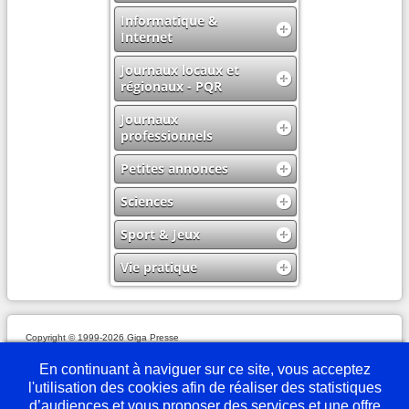
Informatique &
Internet
Journaux locaux et
régionaux - PQR
Journaux
professionnels
Petites annonces
Sciences
Sport & Jeux
Vie pratique
Copyright © 1999-2026 Giga Presse
Mentions légales
Plan du site
Webmaster
Partenaires
En savoir plus
Nous écrire
En continuant à naviguer sur ce site, vous acceptez
l'utilisation des cookies afin de réaliser des statistiques
d’audiences et vous proposer des services et une offre