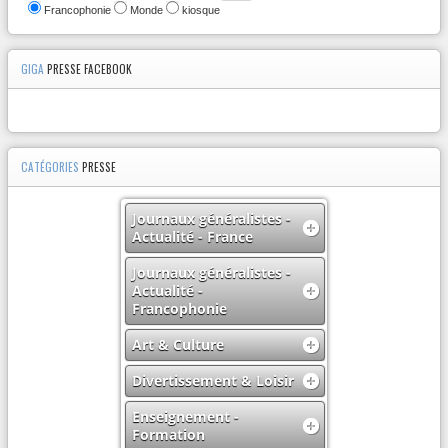
Francophonie
Monde
kiosque
GIGA
PRESSE FACEBOOK
CATÉGORIES
PRESSE
Journaux généralistes -
Actualité - France
Journaux généralistes -
Actualité -
Francophonie
Art & Culture
Divertissement & Loisir
Enseignement -
Formation