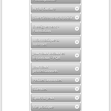
Art & Culture
Divertissement & Loisir
Enseignement -
Formation
Informatique &
Internet
Journaux locaux et
régionaux - PQR
Journaux
professionnels
Petites annonces
Sciences
Sport & Jeux
Vie pratique