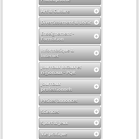
Art & Culture
Divertissement & Loisir
Enseignement -
Formation
Informatique &
Internet
Journaux locaux et
régionaux - PQR
Journaux
professionnels
Petites annonces
Sciences
Sport & Jeux
Vie pratique