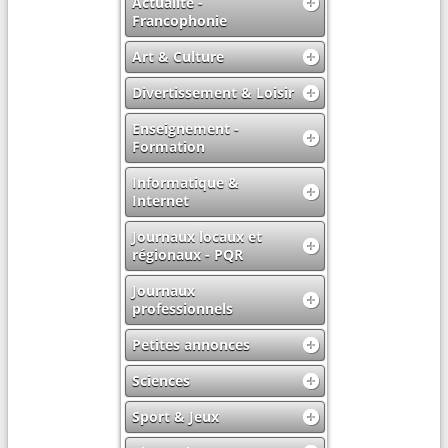
Actualité -
Francophonie
Art & Culture
Divertissement & Loisir
Enseignement -
Formation
Informatique &
Internet
Journaux locaux et
régionaux - PQR
Journaux
professionnels
Petites annonces
Sciences
Sport & Jeux