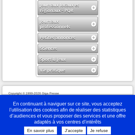
Journaux locaux et
régionaux - PQR
Journaux
professionnels
Petites annonces
Sciences
Sport & Jeux
Vie pratique
Copyright © 1999-2026 Giga Presse
Mentions légales
Plan du site
Webmaster
Partenaires
En savoir plus
Nous écrire
En continuant à naviguer sur ce site, vous acceptez
l'utilisation des cookies afin de réaliser des statistiques
d’audiences et vous proposer des services et une offre
adaptés à vos centres d'intérêts
En savoir plus
J'accepte
Je refuse
Desktop Version