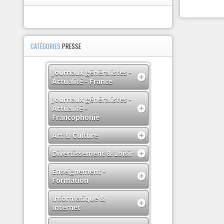
CATÉGORIES
PRESSE
Journaux généralistes -
Actualité - France
Journaux généralistes -
Actualité -
Francophonie
Art & Culture
Divertissement & Loisir
Enseignement -
Formation
Informatique &
Internet