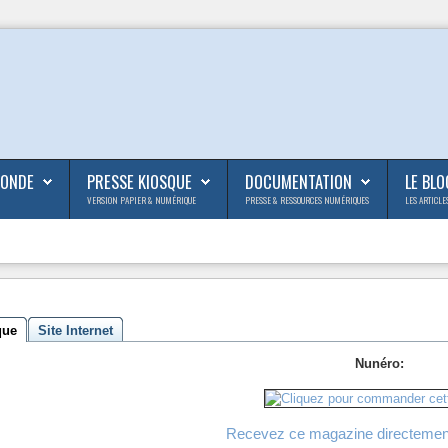
MONDE
PRESSE KIOSQUE
DOCUMENTATION
LE BLO
VERSION PAPIER & NUMÉRIQUE
PRESSE & RESSOURCES NUMÉRIQUES
LES ARTICLE
que
Site Internet
Nunéro:
Recevez ce magazine directemen