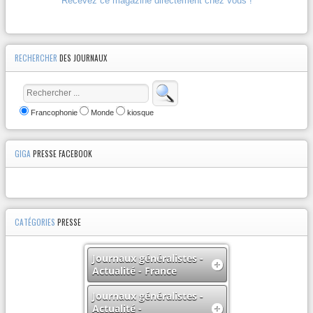
Recevez ce magazine directement chez vous !
RECHERCHER
DES JOURNAUX
Francophonie
Monde
kiosque
GIGA
PRESSE FACEBOOK
CATÉGORIES
PRESSE
Journaux généralistes -
Actualité - France
Journaux généralistes -
Actualité -