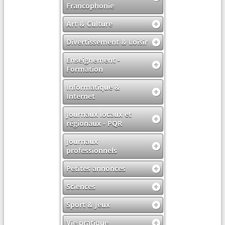
Francophonie
Art & Culture
Divertissement & Loisir
Enseignement -
Formation
Informatique &
Internet
Journaux locaux et
régionaux - PQR
Journaux
professionnels
Petites annonces
Sciences
Sport & Jeux
Vie pratique