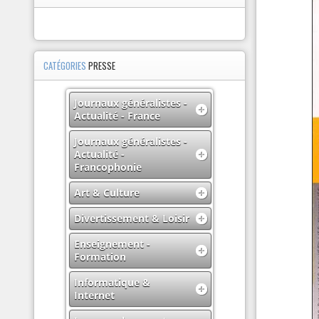
CATÉGORIES
PRESSE
Journaux généralistes -
Actualité - France
Journaux généralistes -
Actualité -
Francophonie
Art & Culture
Divertissement & Loisir
Enseignement -
Formation
Informatique &
Internet