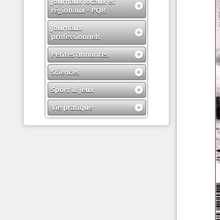
Journaux locaux et
régionaux - PQR
Journaux
professionnels
Petites annonces
Sciences
Sport & Jeux
Vie pratique